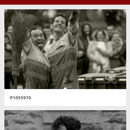
P1055970