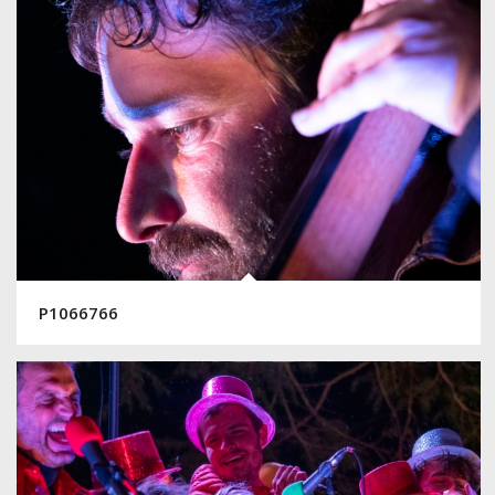
P1066766