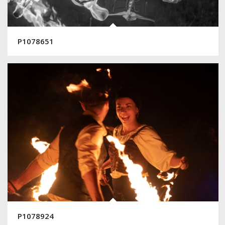
P1078651
P1078924